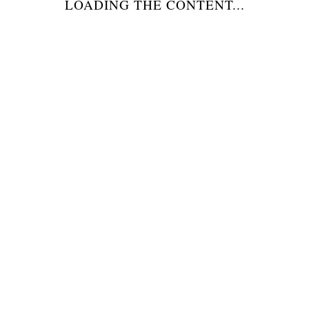
LOADING THE CONTENT...
PRODOTTI
FORNI PER PIZZERIE
FORNI PER PANIFICI
FORNI DOMESTICI
GRIGLIE BISTECCHIERE BARBECUES
ACCESSORI PER FORNI
ATTREZZI PER PIZZERIE/PANIFICI