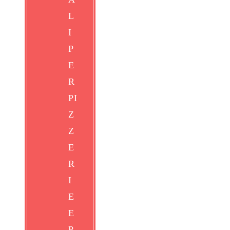
Modelli
Allestimenti
Clicca
qui
per vedere tutti gli allestimenti
Richiedi info
FORNO CRICCHETTO A LEGNA
DA INCASSO CON CAVALLETTO