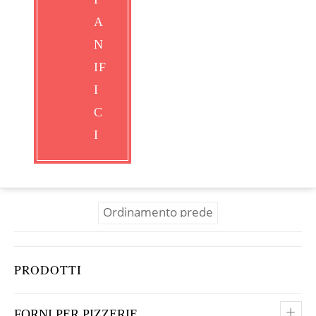
Modelli
Allestimenti
Clicca
qui
per vedere tutti gli allestimenti
Richiedi info
PRODOTTI
+
FORNI PER PIZZERIE