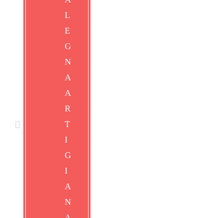
FORNO DA INCASSO
HOME
/
FORNI PER PANIFICI
/
FORNI A
LEGNA
/ FORNO DA INCASSO
Forni statici a legna sono costruiti a mano con i mattoni
refrattari alimentati a legna. Predisposti su entrambi i
lati per una futura installazione dell’impianto a gas.
Forni senza rivestimento esterno. Forniti con doppio
isolamento laterale.
FORNO CRICCHETTO A LEGNA
DA INCASSO