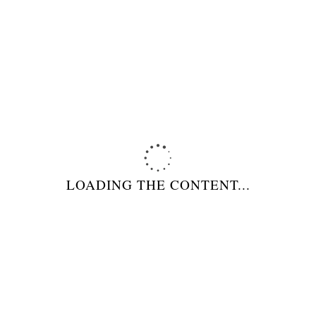
PRODOTTI
FORNI PER PIZZERIE
LOADING THE CONTENT...
FORNI PER PANIFICI
FORNI DOMESTICI
GRIGLIE BISTECCHIERE BARBECUES
ACCESSORI PER FORNI
ATTREZZI PER PIZZERIE/PANIFICI