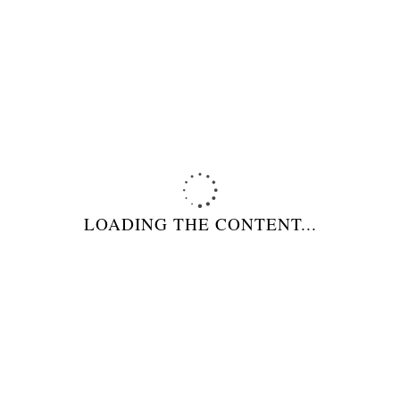
GRIGLIE BISTECCHIERE BARBECUES
ACCESSORI PER FORNI
ATTREZZI PER PIZZERIE/PANIFICI
ALTRO
LOADING THE CONTENT...
DESCRIZIONE
MORE INFO
RELATED PRODUCTS